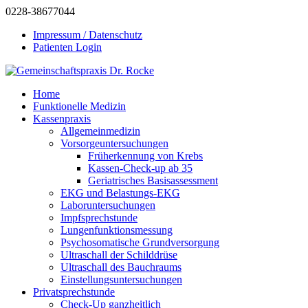
0228-38677044
Impressum / Datenschutz
Patienten Login
Home
Funktionelle Medizin
Kassenpraxis
Allgemeinmedizin
Vorsorgeuntersuchungen
Früherkennung von Krebs
Kassen-Check-up ab 35
Geriatrisches Basisassessment
EKG und Belastungs-EKG
Laboruntersuchungen
Impfsprechstunde
Lungenfunktionsmessung
Psychosomatische Grundversorgung
Ultraschall der Schilddrüse
Ultraschall des Bauchraums
Einstellungsuntersuchungen
Privatsprechstunde
Check-Up ganzheitlich