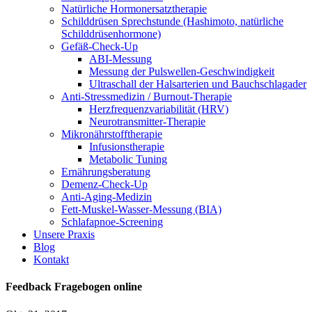
Natürliche Hormonersatztherapie
Schilddrüsen Sprechstunde (Hashimoto, natürliche
Schilddrüsenhormone)
Gefäß-Check-Up
ABI-Messung
Messung der Pulswellen-Geschwindigkeit
Ultraschall der Halsarterien und Bauchschlagader
Anti-Stressmedizin / Burnout-Therapie
Herzfrequenzvariabilität (HRV)
Neurotransmitter-Therapie
Mikronährstofftherapie
Infusionstherapie
Metabolic Tuning
Ernährungsberatung
Demenz-Check-Up
Anti-Aging-Medizin
Fett-Muskel-Wasser-Messung (BIA)
Schlafapnoe-Screening
Unsere Praxis
Blog
Kontakt
Feedback Fragebogen online