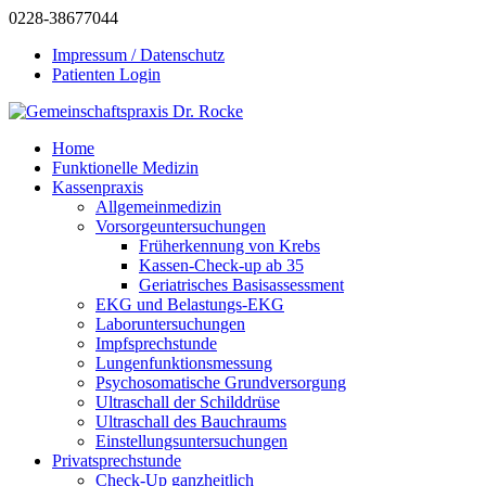
0228-38677044
Impressum / Datenschutz
Patienten Login
Home
Funktionelle Medizin
Kassenpraxis
Allgemeinmedizin
Vorsorgeuntersuchungen
Früherkennung von Krebs
Kassen-Check-up ab 35
Geriatrisches Basisassessment
EKG und Belastungs-EKG
Laboruntersuchungen
Impfsprechstunde
Lungenfunktionsmessung
Psychosomatische Grundversorgung
Ultraschall der Schilddrüse
Ultraschall des Bauchraums
Einstellungsuntersuchungen
Privatsprechstunde
Check-Up ganzheitlich