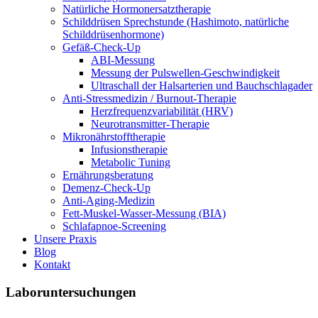
Natürliche Hormonersatztherapie
Schilddrüsen Sprechstunde (Hashimoto, natürliche
Schilddrüsenhormone)
Gefäß-Check-Up
ABI-Messung
Messung der Pulswellen-Geschwindigkeit
Ultraschall der Halsarterien und Bauchschlagader
Anti-Stressmedizin / Burnout-Therapie
Herzfrequenzvariabilität (HRV)
Neurotransmitter-Therapie
Mikronährstofftherapie
Infusionstherapie
Metabolic Tuning
Ernährungsberatung
Demenz-Check-Up
Anti-Aging-Medizin
Fett-Muskel-Wasser-Messung (BIA)
Schlafapnoe-Screening
Unsere Praxis
Blog
Kontakt
Laboruntersuchungen