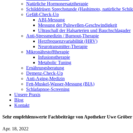
Natürliche Hormonersatztherapie
Schilddrüsen Sprechstunde (Hashimoto, natürliche Schi
Gefäß-Check-Up
ABI-Messung
Messung der Pulswellen-Geschwindigkeit
Ultraschall der Halsarterien und Bauchschlagader
Anti-Stressmedizin / Burnout-Therapie
Herzfrequenzvariabilität (HRV)
Neurotransmitter-Therapie
Mikronährstofftherapie
Infusionstherapie
Metabolic Tuning
Ernährungsberatung
Demenz-Check-Up
Anti-Aging-Medizin
Fett-Muskel-Wasser-Messung (BIA)
Schlafapnoe-Screening
Unsere Praxis
Blog
Kontakt
Sehr empfehlenswerte Fachbeiträge von Apotheker Uwe Gröber 
Apr. 18, 2022