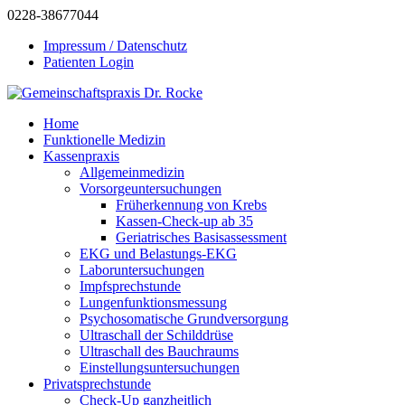
0228-38677044
Impressum / Datenschutz
Patienten Login
Home
Funktionelle Medizin
Kassenpraxis
Allgemeinmedizin
Vorsorgeuntersuchungen
Früherkennung von Krebs
Kassen-Check-up ab 35
Geriatrisches Basisassessment
EKG und Belastungs-EKG
Laboruntersuchungen
Impfsprechstunde
Lungenfunktionsmessung
Psychosomatische Grundversorgung
Ultraschall der Schilddrüse
Ultraschall des Bauchraums
Einstellungsuntersuchungen
Privatsprechstunde
Check-Up ganzheitlich