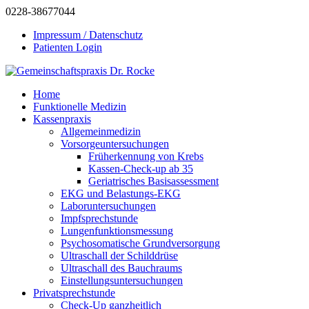
0228-38677044
Impressum / Datenschutz
Patienten Login
Home
Funktionelle Medizin
Kassenpraxis
Allgemeinmedizin
Vorsorgeuntersuchungen
Früherkennung von Krebs
Kassen-Check-up ab 35
Geriatrisches Basisassessment
EKG und Belastungs-EKG
Laboruntersuchungen
Impfsprechstunde
Lungenfunktionsmessung
Psychosomatische Grundversorgung
Ultraschall der Schilddrüse
Ultraschall des Bauchraums
Einstellungsuntersuchungen
Privatsprechstunde
Check-Up ganzheitlich