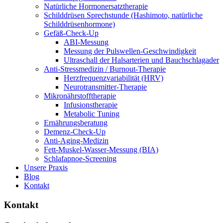
Natürliche Hormonersatztherapie
Schilddrüsen Sprechstunde (Hashimoto, natürliche
Schilddrüsenhormone)
Gefäß-Check-Up
ABI-Messung
Messung der Pulswellen-Geschwindigkeit
Ultraschall der Halsarterien und Bauchschlagader
Anti-Stressmedizin / Burnout-Therapie
Herzfrequenzvariabilität (HRV)
Neurotransmitter-Therapie
Mikronährstofftherapie
Infusionstherapie
Metabolic Tuning
Ernährungsberatung
Demenz-Check-Up
Anti-Aging-Medizin
Fett-Muskel-Wasser-Messung (BIA)
Schlafapnoe-Screening
Unsere Praxis
Blog
Kontakt
Kontakt