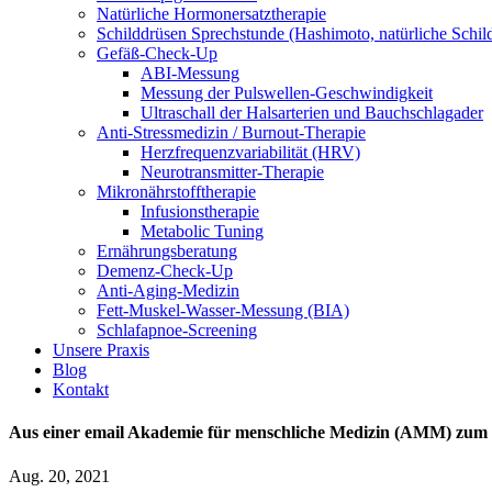
Natürliche Hormonersatztherapie
Schilddrüsen Sprechstunde (Hashimoto, natürliche Schi
Gefäß-Check-Up
ABI-Messung
Messung der Pulswellen-Geschwindigkeit
Ultraschall der Halsarterien und Bauchschlagader
Anti-Stressmedizin / Burnout-Therapie
Herzfrequenzvariabilität (HRV)
Neurotransmitter-Therapie
Mikronährstofftherapie
Infusionstherapie
Metabolic Tuning
Ernährungsberatung
Demenz-Check-Up
Anti-Aging-Medizin
Fett-Muskel-Wasser-Messung (BIA)
Schlafapnoe-Screening
Unsere Praxis
Blog
Kontakt
Aus einer email Akademie für menschliche Medizin (AMM) zum 
Aug. 20, 2021