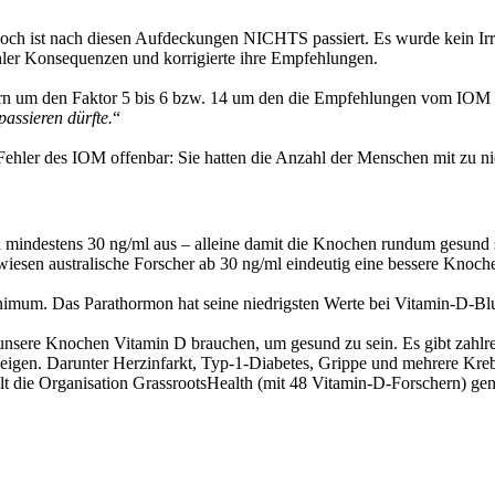
och ist nach diesen Aufdeckungen NICHTS passiert. Es wurde kein Ir
ehler Konsequenzen und korrigierte ihre Empfehlungen.
rn um den Faktor 5 bis 6 bzw. 14 um den die Empfehlungen vom IOM vo
passieren dürfte.
“
ehler des IOM offenbar: Sie hatten die Anzahl der Menschen mit zu niedr
n mindestens 30 ng/ml aus – alleine damit die Knochen rundum gesund s
sen australische Forscher ab 30 ng/ml eindeutig eine bessere Knoche
mum. Das Parathormon hat seine niedrigsten Werte bei Vitamin-D-Blutsp
ur unsere Knochen Vitamin D brauchen, um gesund zu sein. Es gibt zahlr
en. Darunter Herzinfarkt, Typ-1-Diabetes, Grippe und mehrere Krebsart
hlt die Organisation GrassrootsHealth (mit 48 Vitamin-D-Forschern) ge