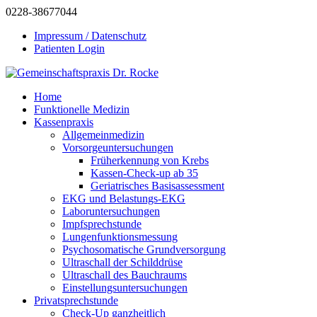
0228-38677044
Impressum / Datenschutz
Patienten Login
Home
Funktionelle Medizin
Kassenpraxis
Allgemeinmedizin
Vorsorgeuntersuchungen
Früherkennung von Krebs
Kassen-Check-up ab 35
Geriatrisches Basisassessment
EKG und Belastungs-EKG
Laboruntersuchungen
Impfsprechstunde
Lungenfunktionsmessung
Psychosomatische Grundversorgung
Ultraschall der Schilddrüse
Ultraschall des Bauchraums
Einstellungsuntersuchungen
Privatsprechstunde
Check-Up ganzheitlich