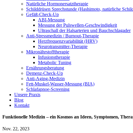
Natürliche Hormonersatztherapie
Schilddrüsen Sprechstunde (Hashimoto, natürliche Schi
Gefäß-Check-Up
ABI-Messung
Messung der Pulswellen-Geschwindigkeit
Ultraschall der Halsarterien und Bauchschlagader
Anti-Stressmedizin / Burnout-Therapie
Herzfrequenzvariabilität (HRV)
Neurotransmitter-Therapie
Mikronährstofftherapie
Infusionstherapie
Metabolic Tuning
Ernährungsberatung
Demenz-Check-Up
Anti-Aging-Medizin
Fett-Muskel-Wasser-Messung (BIA)
Schlafapnoe-Screening
Unsere Praxis
Blog
Kontakt
Funktionelle Medizin – ein Kosmos an Ideen, Symptomen, Thera
Nov. 22, 2023