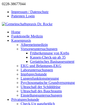
0228-38677044
Impressum / Datenschutz
Patienten Login
Home
Funktionelle Medizin
Kassenpraxis
Allgemeinmedizin
Vorsorgeuntersuchungen
Früherkennung von Krebs
Kassen-Check-up ab 35
Geriatrisches Basisassessment
EKG und Belastungs-EKG
Laboruntersuchungen
Impfsprechstunde
Lungenfunktionsmessung
Psychosomatische Grundversorgung
Ultraschall der Schilddrüse
Ultraschall des Bauchraums
Einstellungsuntersuchungen
Privatsprechstunde
Check-Up ganzheitlich