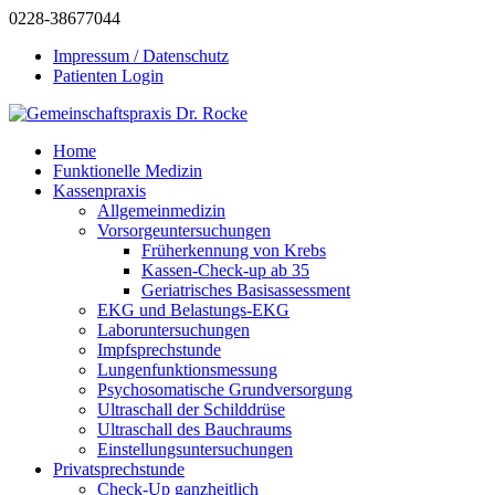
0228-38677044
Impressum / Datenschutz
Patienten Login
Home
Funktionelle Medizin
Kassenpraxis
Allgemeinmedizin
Vorsorgeuntersuchungen
Früherkennung von Krebs
Kassen-Check-up ab 35
Geriatrisches Basisassessment
EKG und Belastungs-EKG
Laboruntersuchungen
Impfsprechstunde
Lungenfunktionsmessung
Psychosomatische Grundversorgung
Ultraschall der Schilddrüse
Ultraschall des Bauchraums
Einstellungsuntersuchungen
Privatsprechstunde
Check-Up ganzheitlich