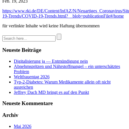
Feb. 19, 2023
https://www.rki.de/DE/Content/InfAZ/N/Neuartiges_Coronavirus/Si
19-Trends/COVID-19-Trends.html?__blob=publicationFile#/home
für verlinkte Inhalte wird keine Haftung übernommen
Neueste Beiträge
Digitalisierung ja — Entmündigung nein
Abnehmspritzen und Nährstoffmangel – ein unterschätztes
Problem
Weltfrauentag 2026
Typ-2-Diabetes: Warum Medikamente allein oft nicht
ausreichen
Jeffrey Dach MD bringt es auf den Punkt
Neueste Kommentare
Archiv
Mai 2026