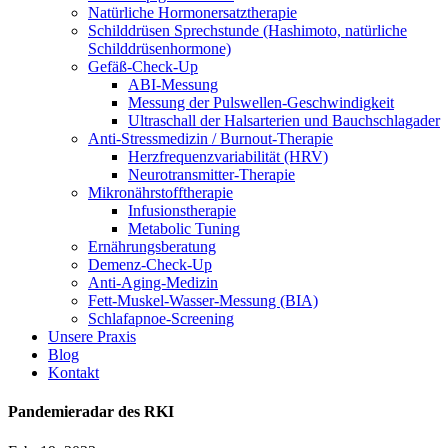
Natürliche Hormonersatztherapie
Schilddrüsen Sprechstunde (Hashimoto, natürliche
Schilddrüsenhormone)
Gefäß-Check-Up
ABI-Messung
Messung der Pulswellen-Geschwindigkeit
Ultraschall der Halsarterien und Bauchschlagader
Anti-Stressmedizin / Burnout-Therapie
Herzfrequenzvariabilität (HRV)
Neurotransmitter-Therapie
Mikronährstofftherapie
Infusionstherapie
Metabolic Tuning
Ernährungsberatung
Demenz-Check-Up
Anti-Aging-Medizin
Fett-Muskel-Wasser-Messung (BIA)
Schlafapnoe-Screening
Unsere Praxis
Blog
Kontakt
Pandemieradar des RKI