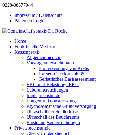
0228-38677044
Impressum / Datenschutz
Patienten Login
Home
Funktionelle Medizin
Kassenpraxis
Allgemeinmedizin
Vorsorgeuntersuchungen
Früherkennung von Krebs
Kassen-Check-up ab 35
Geriatrisches Basisassessment
EKG und Belastungs-EKG
Laboruntersuchungen
Impfsprechstunde
Lungenfunktionsmessung
Psychosomatische Grundversorgung
Ultraschall der Schilddrüse
Ultraschall des Bauchraums
Einstellungsuntersuchungen
Privatsprechstunde
Check-Up ganzheitlich