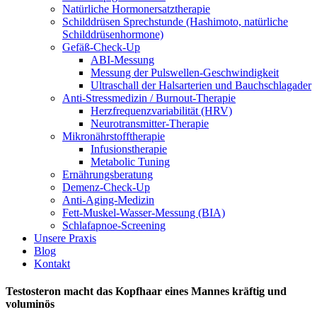
Natürliche Hormonersatztherapie
Schilddrüsen Sprechstunde (Hashimoto, natürliche
Schilddrüsenhormone)
Gefäß-Check-Up
ABI-Messung
Messung der Pulswellen-Geschwindigkeit
Ultraschall der Halsarterien und Bauchschlagader
Anti-Stressmedizin / Burnout-Therapie
Herzfrequenzvariabilität (HRV)
Neurotransmitter-Therapie
Mikronährstofftherapie
Infusionstherapie
Metabolic Tuning
Ernährungsberatung
Demenz-Check-Up
Anti-Aging-Medizin
Fett-Muskel-Wasser-Messung (BIA)
Schlafapnoe-Screening
Unsere Praxis
Blog
Kontakt
Testosteron macht das Kopfhaar eines Mannes kräftig und
voluminös