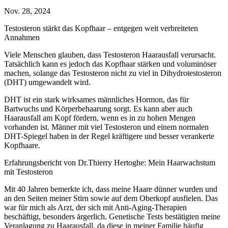
Nov. 28, 2024
Testosteron stärkt das Kopfhaar – entgegen weit verbreiteten
Annahmen
Viele Menschen glauben, dass Testosteron Haarausfall verursacht.
Tatsächlich kann es jedoch das Kopfhaar stärken und voluminöser
machen, solange das Testosteron nicht zu viel in Dihydrotestosteron
(DHT) umgewandelt wird.
DHT ist ein stark wirksames männliches Hormon, das für
Bartwuchs und Körperbehaarung sorgt. Es kann aber auch
Haarausfall am Kopf fördern, wenn es in zu hohen Mengen
vorhanden ist. Männer mit viel Testosteron und einem normalen
DHT-Spiegel haben in der Regel kräftigere und besser verankerte
Kopfhaare.
Erfahrungsbericht von Dr.Thierry Hertoghe: Mein Haarwachstum
mit Testosteron
Mit 40 Jahren bemerkte ich, dass meine Haare dünner wurden und
an den Seiten meiner Stirn sowie auf dem Oberkopf ausfielen. Das
war für mich als Arzt, der sich mit Anti-Aging-Therapien
beschäftigt, besonders ärgerlich. Genetische Tests bestätigten meine
Veranlagung zu Haarausfall, da diese in meiner Familie häufig