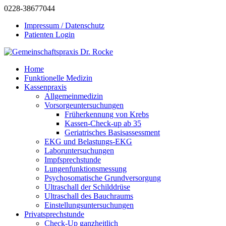
0228-38677044
Impressum / Datenschutz
Patienten Login
Home
Funktionelle Medizin
Kassenpraxis
Allgemeinmedizin
Vorsorgeuntersuchungen
Früherkennung von Krebs
Kassen-Check-up ab 35
Geriatrisches Basisassessment
EKG und Belastungs-EKG
Laboruntersuchungen
Impfsprechstunde
Lungenfunktionsmessung
Psychosomatische Grundversorgung
Ultraschall der Schilddrüse
Ultraschall des Bauchraums
Einstellungsuntersuchungen
Privatsprechstunde
Check-Up ganzheitlich