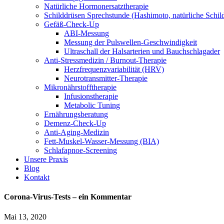
Natürliche Hormonersatztherapie
Schilddrüsen Sprechstunde (Hashimoto, natürliche Schi
Gefäß-Check-Up
ABI-Messung
Messung der Pulswellen-Geschwindigkeit
Ultraschall der Halsarterien und Bauchschlagader
Anti-Stressmedizin / Burnout-Therapie
Herzfrequenzvariabilität (HRV)
Neurotransmitter-Therapie
Mikronährstofftherapie
Infusionstherapie
Metabolic Tuning
Ernährungsberatung
Demenz-Check-Up
Anti-Aging-Medizin
Fett-Muskel-Wasser-Messung (BIA)
Schlafapnoe-Screening
Unsere Praxis
Blog
Kontakt
Corona-Virus-Tests – ein Kommentar
Mai 13, 2020