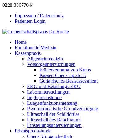
0228-38677044
Impressum / Datenschutz
Patienten Login
Home
Funktionelle Medizin
Kassenpraxis
Allgemeinmedizin
Vorsorgeuntersuchungen
Früherkennung von Krebs
Kassen-Check-up ab 35
Geriatrisches Basisassessment
EKG und Belastungs-EKG
Laboruntersuchungen
Impfsprechstunde
Lungenfunktionsmessung
Psychosomatische Grundversorgung
Ultraschall der Schilddrüse
Ultraschall des Bauchraums
Einstellungsuntersuchungen
Privatsprechstunde
Check-Up ganzheitlich