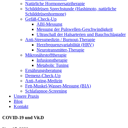
Natürliche Hormonersatztherapie
Schilddrüsen Sprechstunde (Hashimoto, natürliche
Schilddrüsenhormone)
Gefäß-Check-Up
ABI-Messung
Messung der Pulswellen-Geschwindigkeit
Ultraschall der Halsarterien und Bauchschlagader
Anti-Stressmedizin / Burnout-Therapie
Herzfrequenzvariabilität (HRV)
Neurotransmitter-Therapie
Mikronährstofftherapie
Infusionstherapie
Metabolic Tuning
Ernährungsberatung
Demenz-Check-Up
Anti-Aging-Medizin
Fett-Muskel-Wasser-Messung (BIA)
Schlafapnoe-Screening
Unsere Praxis
Blog
Kontakt
COVID-19 und Vit.D