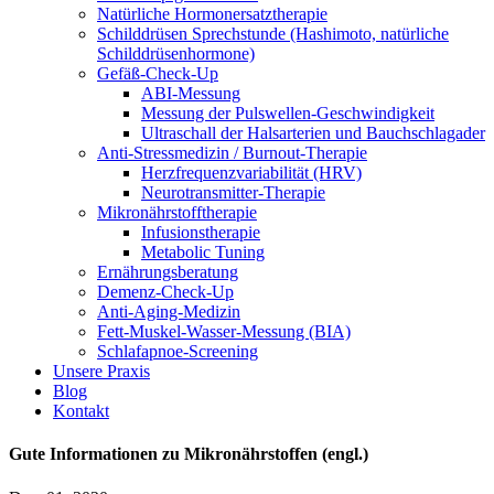
Natürliche Hormonersatztherapie
Schilddrüsen Sprechstunde (Hashimoto, natürliche
Schilddrüsenhormone)
Gefäß-Check-Up
ABI-Messung
Messung der Pulswellen-Geschwindigkeit
Ultraschall der Halsarterien und Bauchschlagader
Anti-Stressmedizin / Burnout-Therapie
Herzfrequenzvariabilität (HRV)
Neurotransmitter-Therapie
Mikronährstofftherapie
Infusionstherapie
Metabolic Tuning
Ernährungsberatung
Demenz-Check-Up
Anti-Aging-Medizin
Fett-Muskel-Wasser-Messung (BIA)
Schlafapnoe-Screening
Unsere Praxis
Blog
Kontakt
Gute Informationen zu Mikronährstoffen (engl.)