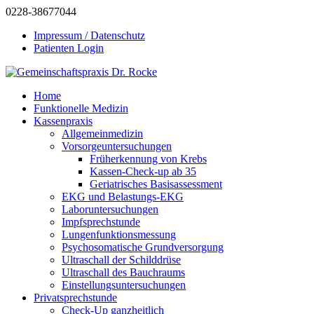
0228-38677044
Impressum / Datenschutz
Patienten Login
Home
Funktionelle Medizin
Kassenpraxis
Allgemeinmedizin
Vorsorgeuntersuchungen
Früherkennung von Krebs
Kassen-Check-up ab 35
Geriatrisches Basisassessment
EKG und Belastungs-EKG
Laboruntersuchungen
Impfsprechstunde
Lungenfunktionsmessung
Psychosomatische Grundversorgung
Ultraschall der Schilddrüse
Ultraschall des Bauchraums
Einstellungsuntersuchungen
Privatsprechstunde
Check-Up ganzheitlich