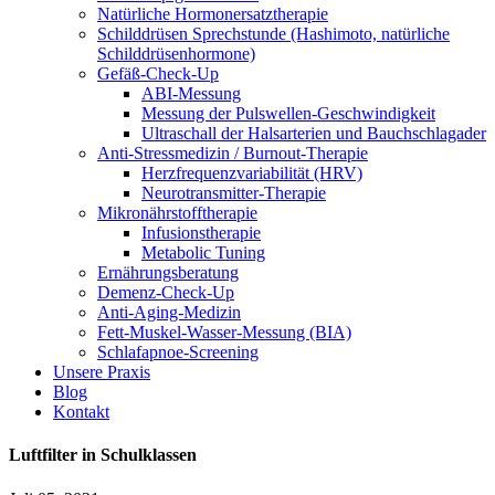
Natürliche Hormonersatztherapie
Schilddrüsen Sprechstunde (Hashimoto, natürliche
Schilddrüsenhormone)
Gefäß-Check-Up
ABI-Messung
Messung der Pulswellen-Geschwindigkeit
Ultraschall der Halsarterien und Bauchschlagader
Anti-Stressmedizin / Burnout-Therapie
Herzfrequenzvariabilität (HRV)
Neurotransmitter-Therapie
Mikronährstofftherapie
Infusionstherapie
Metabolic Tuning
Ernährungsberatung
Demenz-Check-Up
Anti-Aging-Medizin
Fett-Muskel-Wasser-Messung (BIA)
Schlafapnoe-Screening
Unsere Praxis
Blog
Kontakt
Luftfilter in Schulklassen