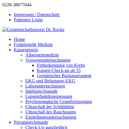
0228-38677044
Impressum / Datenschutz
Patienten Login
Home
Funktionelle Medizin
Kassenpraxis
Allgemeinmedizin
Vorsorgeuntersuchungen
Früherkennung von Krebs
Kassen-Check-up ab 35
Geriatrisches Basisassessment
EKG und Belastungs-EKG
Laboruntersuchungen
Impfsprechstunde
Lungenfunktionsmessung
Psychosomatische Grundversorgung
Ultraschall der Schilddrüse
Ultraschall des Bauchraums
Einstellungsuntersuchungen
Privatsprechstunde
Check-Up ganzheitlich