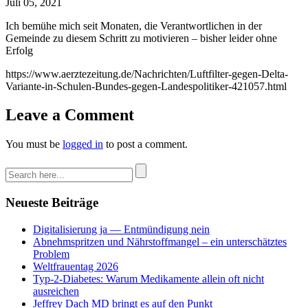
Juli 05, 2021
Ich bemühe mich seit Monaten, die Verantwortlichen in der
Gemeinde zu diesem Schritt zu motivieren – bisher leider ohne
Erfolg
https://www.aerztezeitung.de/Nachrichten/Luftfilter-gegen-Delta-
Variante-in-Schulen-Bundes-gegen-Landespolitiker-421057.html
Leave a Comment
You must be
logged in
to post a comment.
Neueste Beiträge
Digitalisierung ja — Entmündigung nein
Abnehmspritzen und Nährstoffmangel – ein unterschätztes
Problem
Weltfrauentag 2026
Typ-2-Diabetes: Warum Medikamente allein oft nicht
ausreichen
Jeffrey Dach MD bringt es auf den Punkt