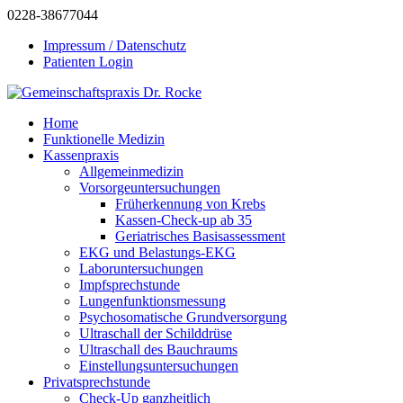
0228-38677044
Impressum / Datenschutz
Patienten Login
Home
Funktionelle Medizin
Kassenpraxis
Allgemeinmedizin
Vorsorgeuntersuchungen
Früherkennung von Krebs
Kassen-Check-up ab 35
Geriatrisches Basisassessment
EKG und Belastungs-EKG
Laboruntersuchungen
Impfsprechstunde
Lungenfunktionsmessung
Psychosomatische Grundversorgung
Ultraschall der Schilddrüse
Ultraschall des Bauchraums
Einstellungsuntersuchungen
Privatsprechstunde
Check-Up ganzheitlich