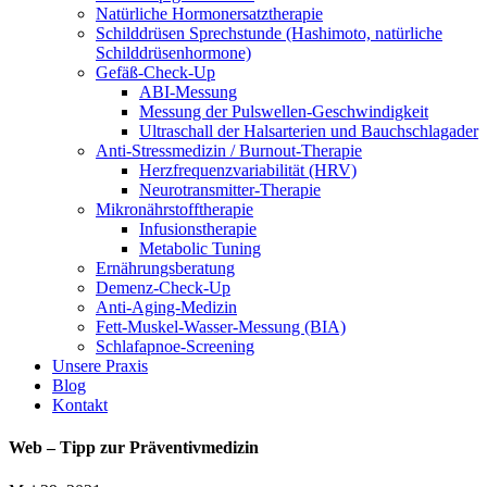
Natürliche Hormonersatztherapie
Schilddrüsen Sprechstunde (Hashimoto, natürliche
Schilddrüsenhormone)
Gefäß-Check-Up
ABI-Messung
Messung der Pulswellen-Geschwindigkeit
Ultraschall der Halsarterien und Bauchschlagader
Anti-Stressmedizin / Burnout-Therapie
Herzfrequenzvariabilität (HRV)
Neurotransmitter-Therapie
Mikronährstofftherapie
Infusionstherapie
Metabolic Tuning
Ernährungsberatung
Demenz-Check-Up
Anti-Aging-Medizin
Fett-Muskel-Wasser-Messung (BIA)
Schlafapnoe-Screening
Unsere Praxis
Blog
Kontakt
Web – Tipp zur Präventivmedizin