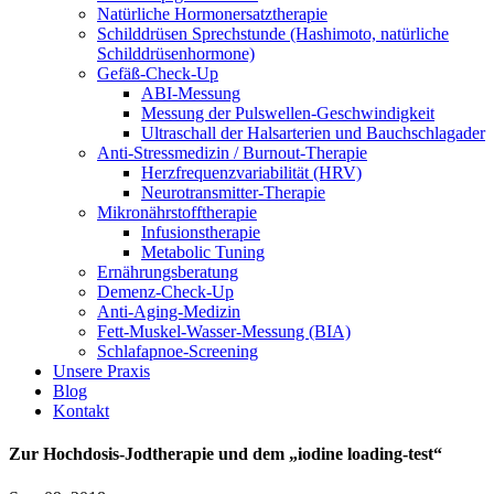
Natürliche Hormonersatztherapie
Schilddrüsen Sprechstunde (Hashimoto, natürliche
Schilddrüsenhormone)
Gefäß-Check-Up
ABI-Messung
Messung der Pulswellen-Geschwindigkeit
Ultraschall der Halsarterien und Bauchschlagader
Anti-Stressmedizin / Burnout-Therapie
Herzfrequenzvariabilität (HRV)
Neurotransmitter-Therapie
Mikronährstofftherapie
Infusionstherapie
Metabolic Tuning
Ernährungsberatung
Demenz-Check-Up
Anti-Aging-Medizin
Fett-Muskel-Wasser-Messung (BIA)
Schlafapnoe-Screening
Unsere Praxis
Blog
Kontakt
Zur Hochdosis-Jodtherapie und dem „iodine loading-test“