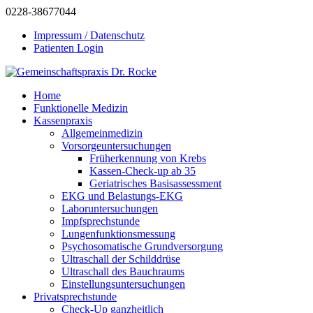
0228-38677044
Impressum / Datenschutz
Patienten Login
Home
Funktionelle Medizin
Kassenpraxis
Allgemeinmedizin
Vorsorgeuntersuchungen
Früherkennung von Krebs
Kassen-Check-up ab 35
Geriatrisches Basisassessment
EKG und Belastungs-EKG
Laboruntersuchungen
Impfsprechstunde
Lungenfunktionsmessung
Psychosomatische Grundversorgung
Ultraschall der Schilddrüse
Ultraschall des Bauchraums
Einstellungsuntersuchungen
Privatsprechstunde
Check-Up ganzheitlich