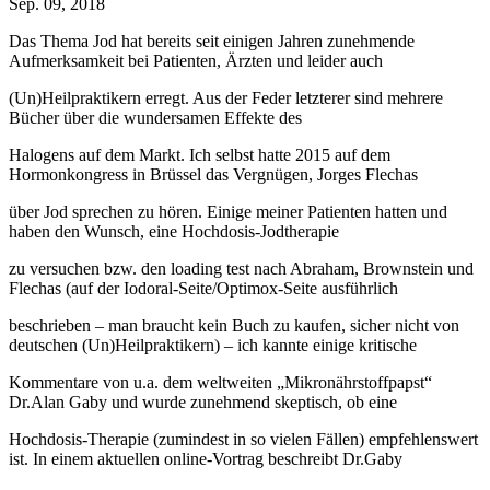
Sep. 09, 2018
Das Thema Jod hat bereits seit einigen Jahren zunehmende
Aufmerksamkeit bei Patienten, Ärzten und leider auch
(Un)Heilpraktikern erregt. Aus der Feder letzterer sind mehrere
Bücher über die wundersamen Effekte des
Halogens auf dem Markt. Ich selbst hatte 2015 auf dem
Hormonkongress in Brüssel das Vergnügen, Jorges Flechas
über Jod sprechen zu hören. Einige meiner Patienten hatten und
haben den Wunsch, eine Hochdosis-Jodtherapie
zu versuchen bzw. den loading test nach Abraham, Brownstein und
Flechas (auf der Iodoral-Seite/Optimox-Seite ausführlich
beschrieben – man braucht kein Buch zu kaufen, sicher nicht von
deutschen (Un)Heilpraktikern) – ich kannte einige kritische
Kommentare von u.a. dem weltweiten „Mikronährstoffpapst“
Dr.Alan Gaby und wurde zunehmend skeptisch, ob eine
Hochdosis-Therapie (zumindest in so vielen Fällen) empfehlenswert
ist. In einem aktuellen online-Vortrag beschreibt Dr.Gaby